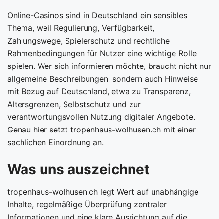
Online-Casinos sind in Deutschland ein sensibles
Thema, weil Regulierung, Verfügbarkeit,
Zahlungswege, Spielerschutz und rechtliche
Rahmenbedingungen für Nutzer eine wichtige Rolle
spielen. Wer sich informieren möchte, braucht nicht nur
allgemeine Beschreibungen, sondern auch Hinweise
mit Bezug auf Deutschland, etwa zu Transparenz,
Altersgrenzen, Selbstschutz und zur
verantwortungsvollen Nutzung digitaler Angebote.
Genau hier setzt tropenhaus-wolhusen.ch mit einer
sachlichen Einordnung an.
Was uns auszeichnet
tropenhaus-wolhusen.ch legt Wert auf unabhängige
Inhalte, regelmäßige Überprüfung zentraler
Informationen und eine klare Ausrichtung auf die