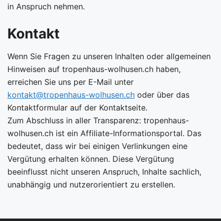
in Anspruch nehmen.
Kontakt
Wenn Sie Fragen zu unseren Inhalten oder allgemeinen
Hinweisen auf tropenhaus-wolhusen.ch haben,
erreichen Sie uns per E-Mail unter
kontakt@tropenhaus-wolhusen.ch
oder über das
Kontaktformular auf der Kontaktseite.
Zum Abschluss in aller Transparenz: tropenhaus-
wolhusen.ch ist ein Affiliate-Informationsportal. Das
bedeutet, dass wir bei einigen Verlinkungen eine
Vergütung erhalten können. Diese Vergütung
beeinflusst nicht unseren Anspruch, Inhalte sachlich,
unabhängig und nutzerorientiert zu erstellen.